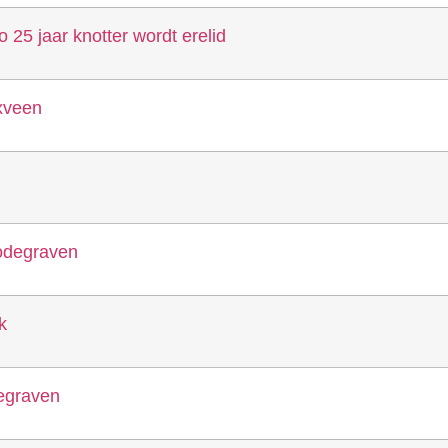
 25 jaar knotter wordt erelid
xveen
odegraven
k
egraven