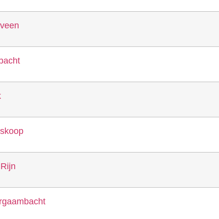
xveen
bacht
k
oskoop
Rijn
ergaambacht