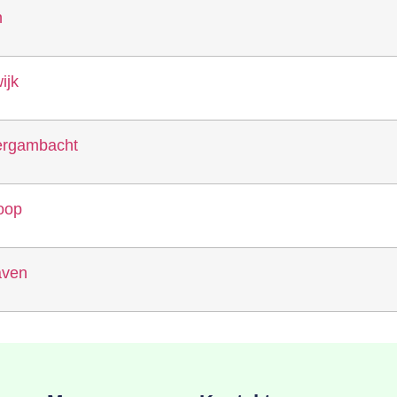
n
ijk
ergambacht
oop
aven