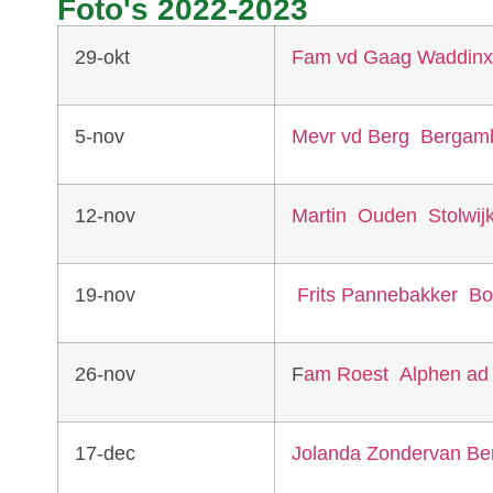
Foto's 2022-2023
29-okt
Fam vd Gaag Waddin
5-nov
Mevr vd Berg Bergam
12-nov
Martin Ouden Stolwij
19-nov
Frits Pannebakker B
26-nov
F
am Roest Alphen ad 
17-dec
Jolanda Zondervan B